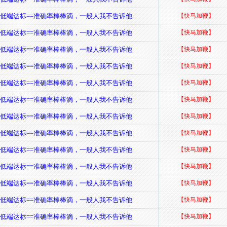
==低端达标==准确率棒棒滴，一般人我不告诉他
【快马加鞭】
==低端达标==准确率棒棒滴，一般人我不告诉他
【快马加鞭】
==低端达标==准确率棒棒滴，一般人我不告诉他
【快马加鞭】
==低端达标==准确率棒棒滴，一般人我不告诉他
【快马加鞭】
==低端达标==准确率棒棒滴，一般人我不告诉他
【快马加鞭】
==低端达标==准确率棒棒滴，一般人我不告诉他
【快马加鞭】
==低端达标==准确率棒棒滴，一般人我不告诉他
【快马加鞭】
==低端达标==准确率棒棒滴，一般人我不告诉他
【快马加鞭】
==低端达标==准确率棒棒滴，一般人我不告诉他
【快马加鞭】
==低端达标==准确率棒棒滴，一般人我不告诉他
【快马加鞭】
==低端达标==准确率棒棒滴，一般人我不告诉他
【快马加鞭】
==低端达标==准确率棒棒滴，一般人我不告诉他
【快马加鞭】
==低端达标==准确率棒棒滴，一般人我不告诉他
【快马加鞭】