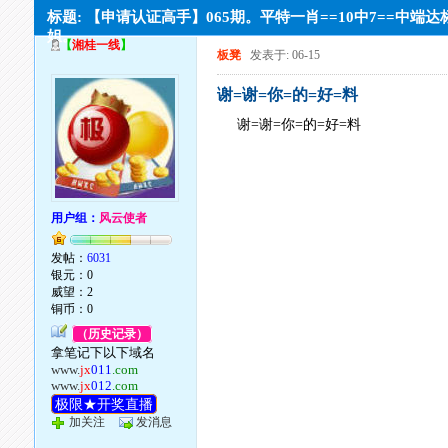
标题: 【申请认证高手】065期。平特一肖==10中7==中端达
姐。。
【
湘桂一线
】
板凳
发表于: 06-15
谢=谢=你=的=好=料
谢=谢=你=的=好=料
用户组：
风云使者
发帖：
6031
银元：0
威望：2
铜币：0
（历史记录）
拿笔记下以下域名
www.
jx
011
.com
www.
jx
012
.com
极限★开奖直播
加关注
发消息