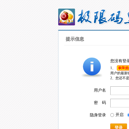
提示信息
您没有登
1、
极限提
用户的最新
2、您还不
用户名
密 码
开启
隐身登录
登录